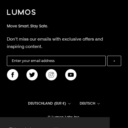
Move Smart, Stay Safe.
Don’t miss our emails with exclusive offers and
inspiring content.
→
Land/Region
Sprache
DEUTSCHLAND (EUR €)
DEUTSCH
© Lumen Labs Inc.