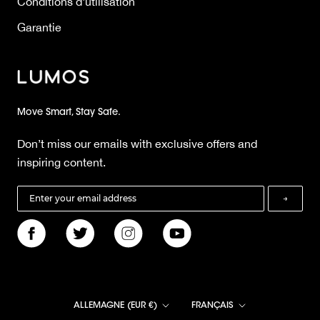
Conditions d'utilisation
Garantie
Move Smart, Stay Safe.
Don’t miss our emails with exclusive offers and
inspiring content.
→
Pays/région
Langue
ALLEMAGNE (EUR €)
FRANÇAIS