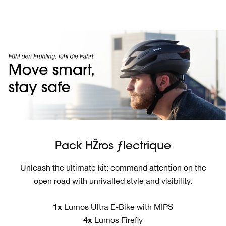
Aller
Read
au
the
contenu
Privacy
Policy
Pack HŽros ƒlectrique
Unleash the ultimate kit: command attention on the
open road with unrivalled style and visibility.
1x
Lumos Ultra E-Bike with MIPS
4x
Lumos Firefly