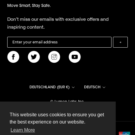
Move Smart, Stay Safe.
Don’t miss our emails with exclusive offers and
inspiring content.
→
Land/Region
Sprache
DEUTSCHLAND (EUR €)
DEUTSCH
© Lumen Labs Inc.
This website uses cookies to ensure you get
This website uses cookies to ensure you get
the best experience on our website.
the best experience on our website.
Learn More
Learn More