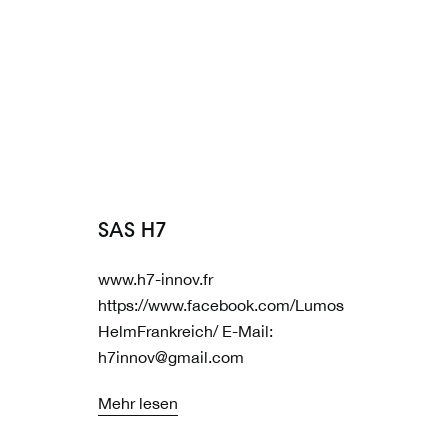
Direkt
zum
Inhalt
SAS H7
www.h7-innov.fr
https://www.facebook.com/Lumos
HelmFrankreich/ E-Mail:
h7innov@gmail.com
Mehr lesen