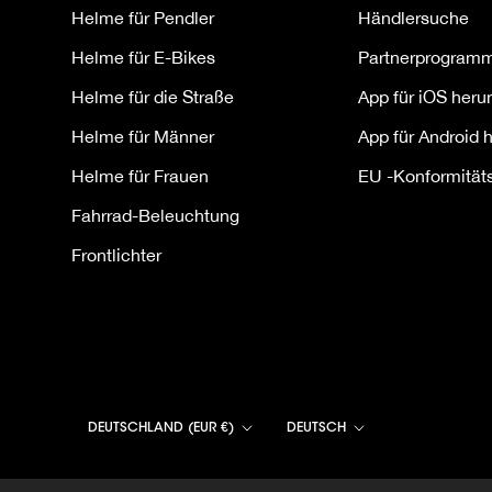
Helme für Pendler
Händlersuche
Helme für E-Bikes
Partnerprogram
Helme für die Straße
App für iOS heru
Helme für Männer
App für Android 
Helme für Frauen
EU -Konformität
Fahrrad-Beleuchtung
Frontlichter
Land/Region
Sprache
DEUTSCHLAND (EUR €)
DEUTSCH
© Lumen Labs Inc.