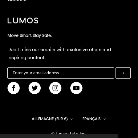
Move Smart, Stay Safe.
Don’t miss our emails with exclusive offers and
inspiring content.
→
Pays/région
Langue
ALLEMAGNE (EUR €)
FRANÇAIS
© Lumen Labs Inc.